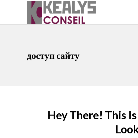
доступ сайту
Hey There! This I
Looki