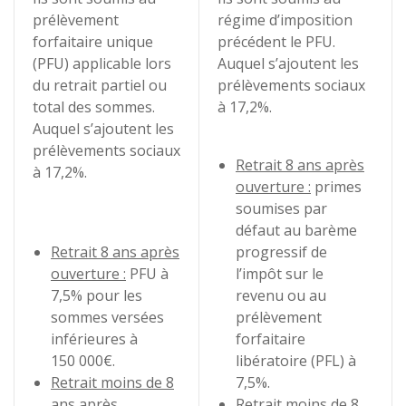
prélèvement
régime d’imposition
forfaitaire unique
précédent le PFU.
(PFU) applicable lors
Auquel s’ajoutent les
du retrait partiel ou
prélèvements sociaux
total des sommes.
à 17,2%.
Auquel s’ajoutent les
prélèvements sociaux
Retrait 8 ans après
à 17,2%.
ouverture :
primes
soumises par
défaut au barème
Retrait 8 ans après
progressif de
ouverture :
PFU à
l’impôt sur le
7,5% pour les
revenu ou au
sommes versées
prélèvement
inférieures à
forfaitaire
150 000€.
libératoire (PFL) à
Retrait moins de 8
7,5%.
ans après
Retrait moins de 8